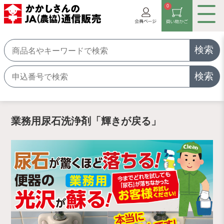
0
検索
検索
業務用尿石洗浄剤「輝きが戻る」