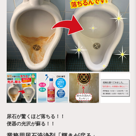
尿石が驚くほど落ちる！！
便器の光沢が蘇る！！
業務用尿石洗浄剤「輝きが戻る」