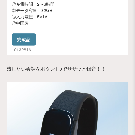
◎充電時間：2〜3時間
◎データ容量：32GB
◎入力電圧：5V1A
◎中国製
10132816
残したい会話をボタン1つでササッと録音！！