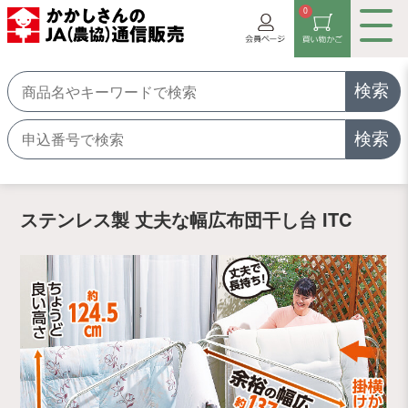
0
検索
検索
ステンレス製 丈夫な幅広布団干し台 ITC