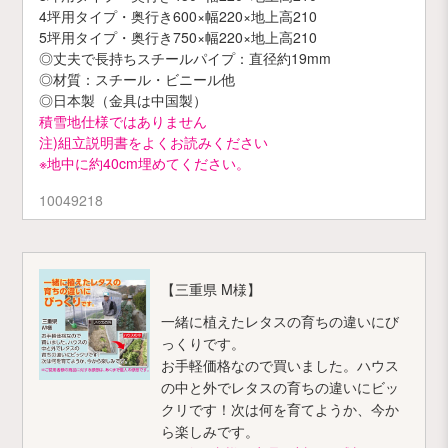
4坪用タイプ・奥行き600×幅220×地上高210
5坪用タイプ・奥行き750×幅220×地上高210
◎丈夫で長持ちスチールパイプ：直径約19mm
◎材質：スチール・ビニール他
◎日本製（金具は中国製）
積雪地仕様ではありません
注)組立説明書をよくお読みください
※地中に約40cm埋めてください。
10049218
【三重県 M様】
一緒に植えたレタスの育ちの違いにび
っくりです。
お手軽価格なので買いました。ハウス
の中と外でレタスの育ちの違いにビッ
クリです！次は何を育てようか、今か
ら楽しみです。