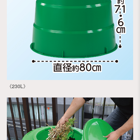
《230L》