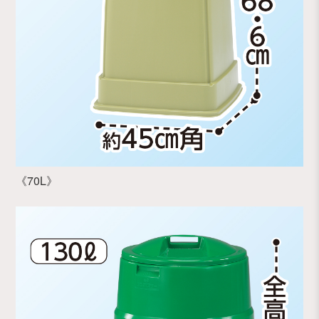
《70L》