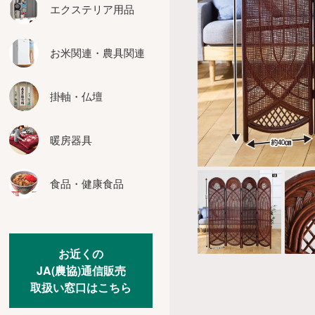
座布団
エクステリア用品
インテリア用品
お米関連・農具関連
カーテン
その他の家具
掛軸・仏壇
暖房器具
食品・健康食品
お近くの
JA(農協)通信販売
取扱い窓口はこちら