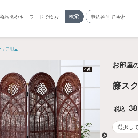
検索
テリア用品
お部屋
籐スク
38
税込