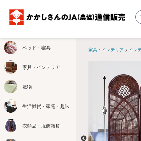
ベッド・寝具
家具・インテリア
敷物
生活雑貨・家電・趣味
衣類品・服飾雑貨
エクステリア用品
お米関連・農具関連
掛軸・仏壇
暖房器具
食品・健康食品
ベッド・寝具
家具・インテリア
イン
ベッド
収納家具
い草
健康
婦人服
物置
玄米保冷庫
掛軸
こたつ
食品
家具・インテリア
掛布団
テーブル
カーペット
生活雑貨
紳士服
ぬれ緑
米びつクーラー
仏壇仏具
ホットカーペット
健康食品
敷物
敷布団
座卓
廊下敷
家電
靴
はしご
精米機
床の間関連
その他暖房器具
カバー
ソファー
玄関マット
キッチン用品
服飾雑貨
脚立
その他お米関連
生活雑貨・家電・趣味
その他の寝具
椅子
その他の敷物
趣味
たてす
農具関連
衣類品・服飾雑貨
座椅子
お掃除
エクステリアその他