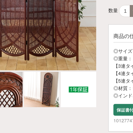
数量
商品の
◎サイズ（
◎重量：
【3連タ
【4連タイ
【5連タイ
◎材質：
◎インド
1012774