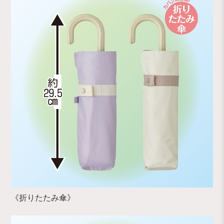
《折りたたみ傘》