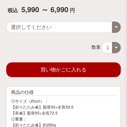
5,990 ～ 6,990
税込
円
数量
買い物かごに入れる
商品の仕様
◎サイズ（約cm）：
【折りたたみ傘】親骨50×全長59.5
【長傘】親骨55×全長72.5
◎重量：
【折りたたみ傘】約280g