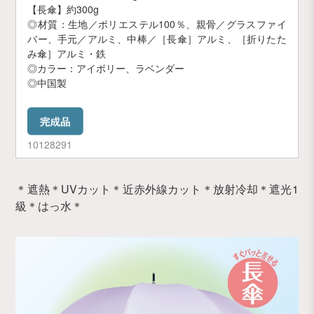
【長傘】約300g
◎材質：生地／ポリエステル100％、親骨／グラスファイ
バー、手元／アルミ、中棒／［長傘］アルミ、［折りたた
み傘］アルミ・鉄
◎カラー：アイボリー、ラベンダー
◎中国製
10128291
＊遮熱＊UVカット＊近赤外線カット＊放射冷却＊遮光1
級＊はっ水＊