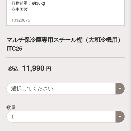
◎耐荷重：約30kg
◎中国製
10128875
マルチ保冷庫専用スチール棚（大和冷機用）
ITC25
11,990
税込
円
数量