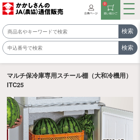
0
検索
検索
マルチ保冷庫専用スチール棚（大和冷機用）
ITC25