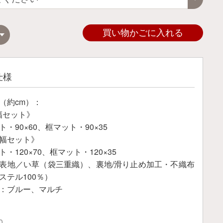
買い物かごに入れる
仕様
（約cm）：
m幅セット》
・90×60、框マット・90×35
m幅セット》
・120×70、框マット・120×35
表地／い草（袋三重織）、裏地/滑り止め加工・不織布
ステル100％）
：ブルー、マルチ
0