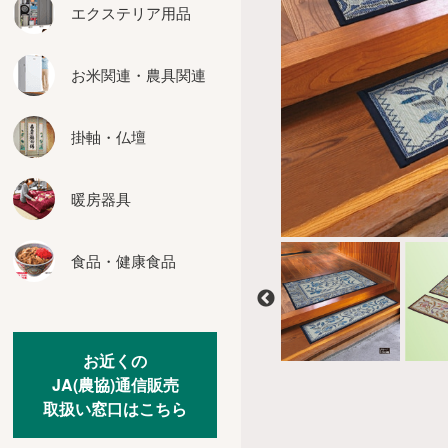
座布団
エクステリア用品
インテリア用品
お米関連・農具関連
カーテン
その他の家具
掛軸・仏壇
暖房器具
食品・健康食品
お近くの
JA(農協)通信販売
取扱い窓口はこちら