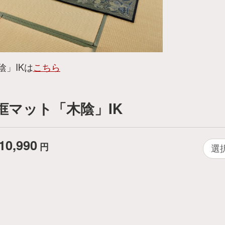
」IKは
こちら
框マット「木陰」IK
10,990
円