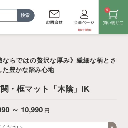
0
検索
新規会員登録
織ならではの贅沢な厚み》繊細な柄とさ
した豊かな踏み心地
関・框マット「木陰」IK
990 ～ 10,990
円