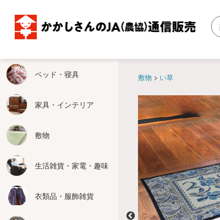
ベッド・寝具
家具・インテリア
敷物
生活雑貨・家電・趣味
衣類品・服飾雑貨
エクステリア用品
お米関連・農具関連
掛軸・仏壇
暖房器具
食品・健康食品
ベッド・寝具
敷物
い草
ベッド
収納家具
い草
健康
婦人服
物置
玄米保冷庫
掛軸
こたつ
食品
家具・インテリア
掛布団
テーブル
カーペット
生活雑貨
紳士服
ぬれ緑
米びつクーラー
仏壇仏具
ホットカーペット
健康食品
敷物
敷布団
座卓
廊下敷
家電
靴
はしご
精米機
床の間関連
その他暖房器具
カバー
ソファー
玄関マット
キッチン用品
服飾雑貨
脚立
その他お米関連
生活雑貨・家電・趣味
その他の寝具
椅子
その他の敷物
趣味
たてす
農具関連
衣類品・服飾雑貨
座椅子
お掃除
エクステリアその他