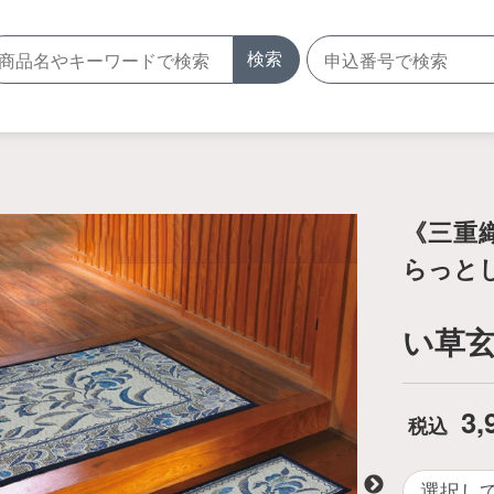
検索
《三重
らっと
い草玄
3,
税込