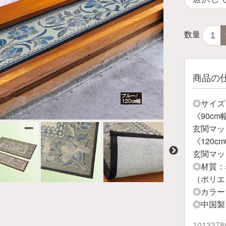
数量
商品の
◎サイズ
《90c
玄関マット
《120c
玄関マット
◎材質：
（ポリエ
◎カラー
◎中国製
1013378