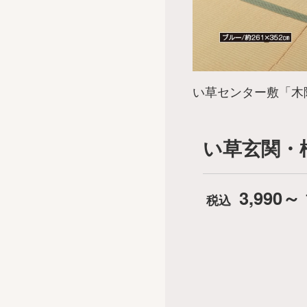
い草センター敷「木陰
い草玄関・
3,990～ 
税込