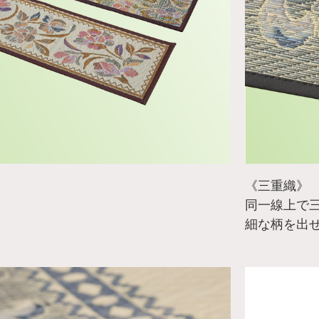
］
《三重織》
同一線上で
細な柄を出