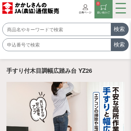
0
検索
検索
手すり付木目調幅広踏み台 YZ26