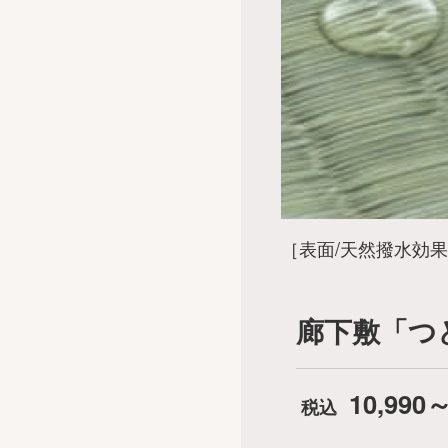
［表面/天然撥水効
廊下敷「つど
10,990～
税込