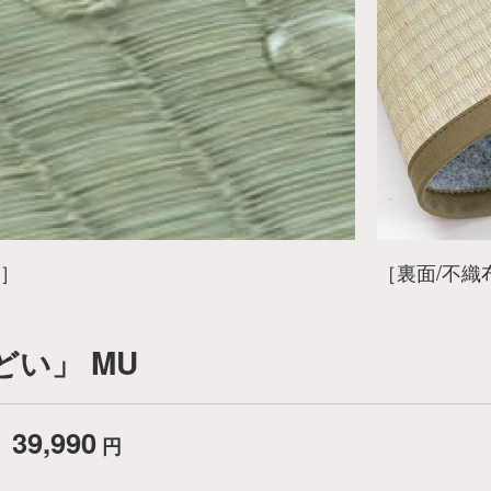
果］
［裏面/不織
い」 MU
 39,990
円