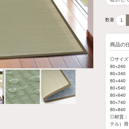
数量
商品の
◎サイズ
80×240
80×340
80×440
80×540
80×640
80×740
80×840
◎材質：
テル）滑