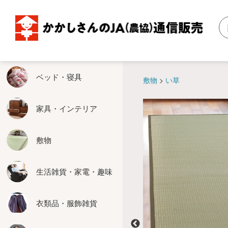
ベッド・寝具
家具・インテリア
敷物
生活雑貨・家電・趣味
衣類品・服飾雑貨
エクステリア用品
お米関連・農具関連
掛軸・仏壇
暖房器具
食品・健康食品
ベッド・寝具
敷物
い草
ベッド
収納家具
い草
健康
婦人服
物置
玄米保冷庫
掛軸
こたつ
食品
家具・インテリア
掛布団
テーブル
カーペット
生活雑貨
紳士服
ぬれ緑
米びつクーラー
仏壇仏具
ホットカーペット
健康食品
敷物
敷布団
座卓
廊下敷
家電
靴
はしご
精米機
床の間関連
その他暖房器具
カバー
ソファー
玄関マット
キッチン用品
服飾雑貨
脚立
その他お米関連
生活雑貨・家電・趣味
その他の寝具
椅子
その他の敷物
趣味
たてす
農具関連
衣類品・服飾雑貨
座椅子
お掃除
エクステリアその他