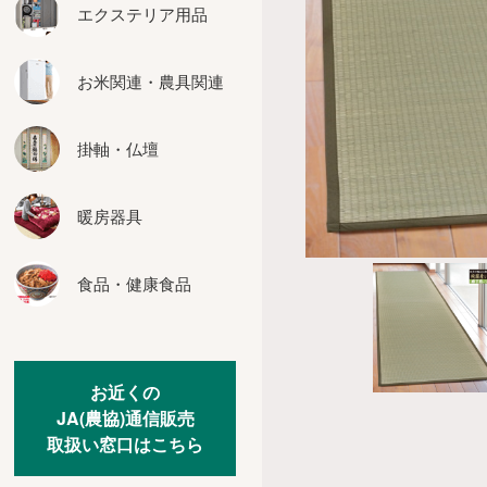
座布団
エクステリア用品
インテリア用品
お米関連・農具関連
カーテン
その他の家具
掛軸・仏壇
暖房器具
食品・健康食品
お近くの
JA(農協)通信販売
取扱い窓口はこちら