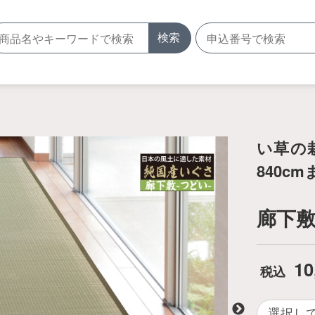
検索
い草の
840c
廊下敷
10
税込