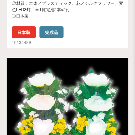
◎材質：本体／プラスティック、花／シルクフラワー、変
色LED3灯、単1乾電池2本×2付
◎日本製
10134489