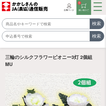
0
検索
検索
三輪のシルクフラワービオニー3灯 2個組
MU