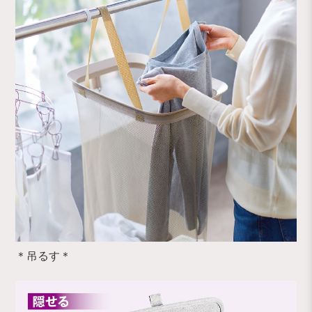
＊吊るす＊