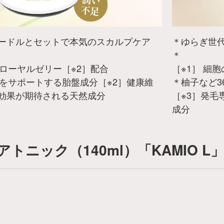
ードルとセットで本気のスカルプケア
＊ゆらぎ世代
＊
ローヤルゼリー［※2］配合
［※1］ 細
りをサポートする胎盤成分［※2］健康維
＊柚子など3
効果が期待される天然成分
［※3］発毛
成分
トニック（140ml）「KAMIO L
円