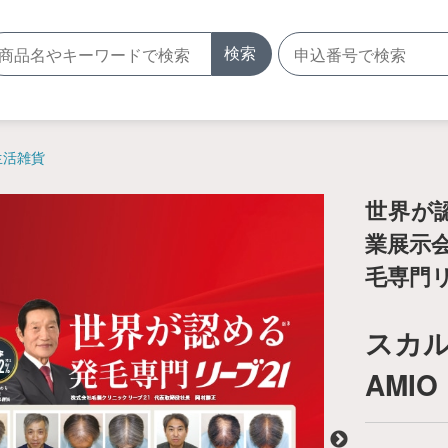
検索
生活雑貨
世界が認
業展示
毛専門リ
スカル
AMI