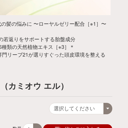
の髪の悩みに 〜ローヤルゼリー配合［※1］〜
胞の若返りをサポートする胎盤成分
6種類の天然植物エキス［※3］＊
専門リーブ21が選りすぐった頭皮環境を整える
」（カミオウ エル）