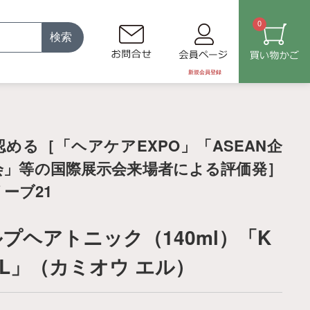
0
検索
新規会員登録
める［「ヘアケアEXPO」「ASEAN企
会」等の国際展示会来場者による評価発］
ーブ21
プヘアトニック（140ml）「K
O L」（カミオウ エル）