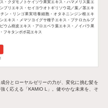
ス・クダモノトケイソウ果実エキス・ハマメリス葉エ
ンブリエキス・セイヨウオトギリソウ花／葉／茎エキ
シチン・リンゴ果実培養細胞・オタネニンジン根エキ
ンエキス・メマツヨイグサ種子エキス・プテロカルプ
ピウム樹皮エキス・アロエベラ葉エキス・ノイバラ果
・フキタンポポ花エキス
1
来成分とローヤルゼリーの力が、変化に挑む髪を
く応える「KAMIO L」。健やかな未来を、そ