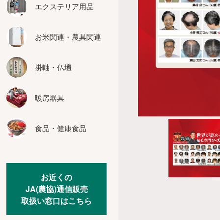
座布団
エクステリア用品
インテリア用品
お米関連・農具関連
カーテン
その他の家具
掛軸・仏壇
暖房器具
食品・健康食品
お近くの
JA(農協)通信販売
取扱い窓口はこちら