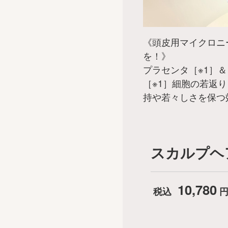
《頭皮用マイクロニ
を！》
プラセンタ［※1］＆
［※1］細胞の若返
持や若々しさを保つ
スカルプヘア
10,780
税込