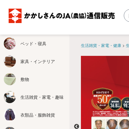
ベッド・寝具
家具・インテリア
敷物
生活雑貨・家電・趣味
衣類品・服飾雑貨
エクステリア用品
お米関連・農具関連
掛軸・仏壇
暖房器具
食品・健康食品
ベッド・寝具
生活雑貨・家電・健康
ベッド
収納家具
い草
健康
婦人服
物置
玄米保冷庫
掛軸
こたつ
食品
家具・インテリア
掛布団
テーブル
カーペット
生活雑貨
紳士服
ぬれ緑
米びつクーラー
仏壇仏具
ホットカーペット
健康食品
敷物
敷布団
座卓
廊下敷
家電
靴
はしご
精米機
床の間関連
その他暖房器具
カバー
ソファー
玄関マット
キッチン用品
服飾雑貨
脚立
その他お米関連
生活雑貨・家電・趣味
その他の寝具
椅子
その他の敷物
趣味
たてす
農具関連
衣類品・服飾雑貨
座椅子
お掃除
エクステリアその他