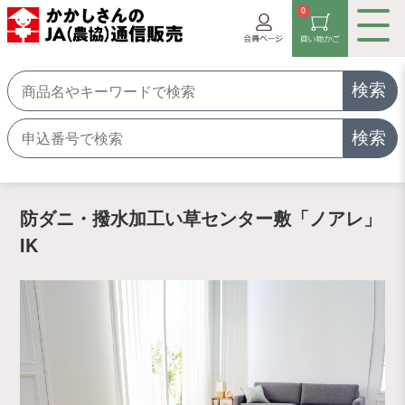
0
検索
検索
防ダニ・撥水加工い草センター敷「ノアレ」
IK