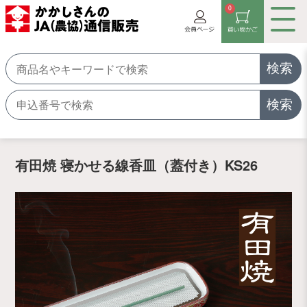
0
検索
検索
有田焼 寝かせる線香皿（蓋付き）KS26