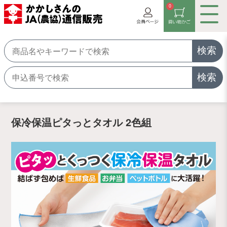
0
検索
検索
保冷保温ピタっとタオル 2色組