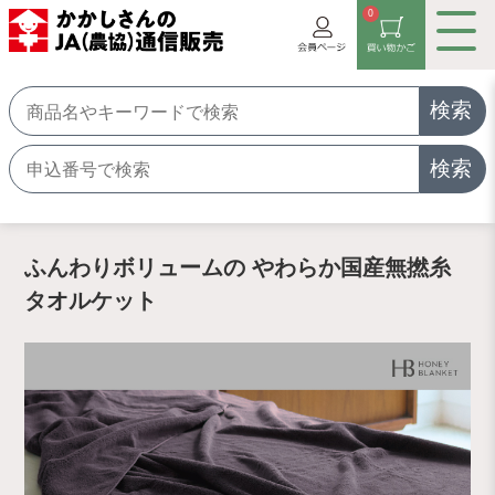
0
検索
検索
ふんわりボリュームの やわらか国産無撚糸
タオルケット