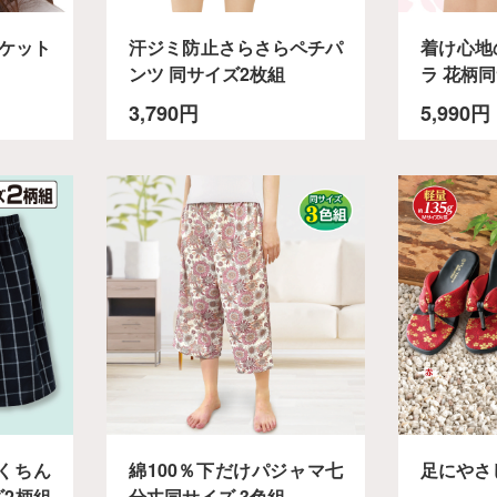
ケット
汗ジミ防止さらさらペチパ
着け心地
ンツ 同サイズ2枚組
ラ 花柄同
3,790円
5,990円
らくちん
綿100％下だけパジャマ七
足にやさ
ズ2柄組
分丈同サイズ 3色組