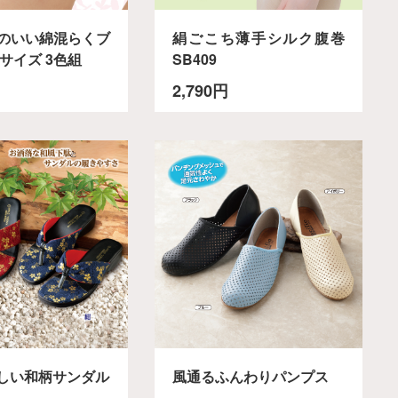
のいい綿混らくブ
絹ごこち薄手シルク腹巻
サイズ 3色組
SB409
2,790円
しい和柄サンダル
風通るふんわりパンプス