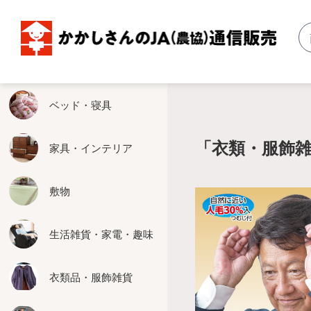
ベッド・寝具
家具・インテリア
敷物
生活雑貨・家電・趣味
衣類品・服飾雑貨
エクステリア用品
お米関連・農具関連
掛軸・仏壇
暖房器具
食品・健康食品
ベッド・寝具
ベッド
収納家具
い草
健康
婦人服
物置
玄米保冷庫
掛軸
こたつ
食品
「衣類・服飾
家具・インテリア
掛布団
テーブル
カーペット
生活雑貨
紳士服
ぬれ緑
米びつクーラー
仏壇仏具
ホットカーペット
健康食品
敷物
敷布団
座卓
廊下敷
家電
靴
はしご
精米機
床の間関連
その他暖房器具
カバー
ソファー
玄関マット
キッチン用品
服飾雑貨
脚立
その他お米関連
生活雑貨・家電・趣味
その他の寝具
椅子
その他の敷物
趣味
たてす
農具関連
衣類品・服飾雑貨
座椅子
お掃除
エクステリアその他