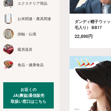
座布団
エクステリア用品
インテリア用品
お米関連・農具関連
ダンディ帽子ウィッ
カーテン
毛入り） BB17
その他の家具
掛軸・仏壇
22,890円
暖房器具
食品・健康食品
お近くの
JA(農協)通信販売
取扱い窓口はこちら