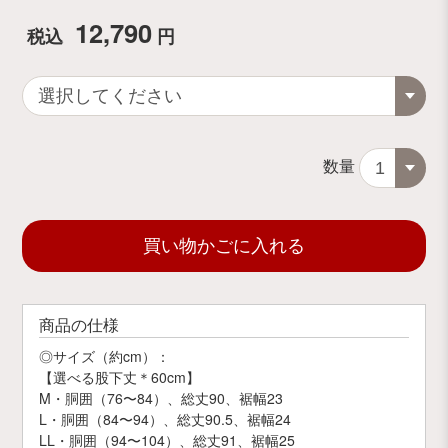
12,790
税込
円
数量
買い物かごに入れる
商品の仕様
◎サイズ（約cm）：
【選べる股下丈＊60cm】
M・胴囲（76〜84）、総丈90、裾幅23
L・胴囲（84〜94）、総丈90.5、裾幅24
LL・胴囲（94〜104）、総丈91、裾幅25