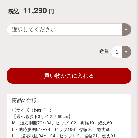
11,290
税込
円
数量
買い物かごに入れる
商品の仕様
◎サイズ（約cm）：
【選べる股下3サイズ＊60cm】
M・適応胴囲76〜84、ヒップ102、裾幅19、総丈89
L・適応胴囲84〜94、ヒップ106、裾幅20、総丈90
LL・適応胴囲94〜104、ヒップ110、裾幅21、総丈91