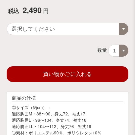
2,490
税込
円
数量
買い物かごに入れる
商品の仕様
◎サイズ（約cm）：
適応胸囲M・88〜96、身丈72、袖丈17
適応胸囲L・96〜104、身丈74、袖丈18
適応胸囲LL・104〜112、身丈76、袖丈19
◎素材：ポリエステル90％、ポリウレタン10％