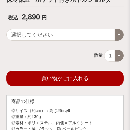
2,890
税込
円
数量
買い物かごに入れる
商品の仕様
◎サイズ（約cm）：高さ25×φ9
◎重量：約130g
◎素材：ポリエステル、内側＝アルミシート
◎カラー：猫 ブラック、猫 ペールピンク