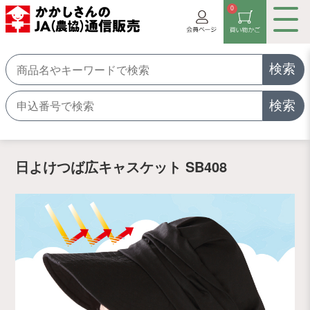
0
検索
検索
日よけつば広キャスケット SB408