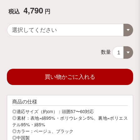
4,790
税込
円
数量
買い物かごに入れる
商品の仕様
◎適応サイズ（約cm）：頭囲57〜60対応
◎素材：表地=綿95%・ポリウレタン5%、裏地=ポリエス
テル95%・綿5%
◎カラー：ベージュ、ブラック
◎中国製