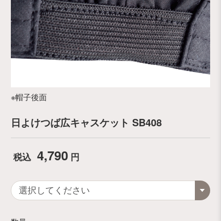
※帽子後面
日よけつば広キャスケット SB408
4,790
税込
円