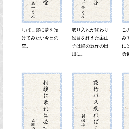
しばし雲に夢を預
取り入れが終わり
こ
けてみたい今日の
役目を終えた案山
み
空。
子は隣の豊作の田
に
畑に。
勇