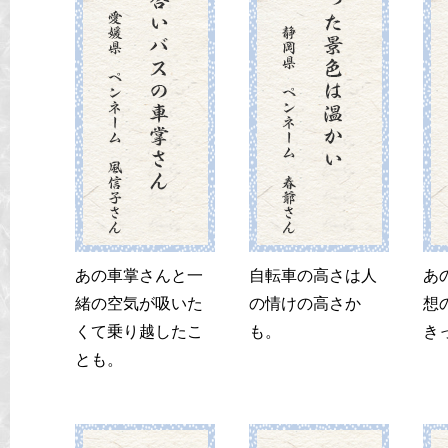
あの車掌さんと一
自転車の高さは人
あ
緒の空気が吸いた
の情けの高さか
想
くて乗り越したこ
も。
き
とも。