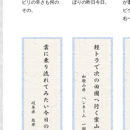
ビリの辛さも何の
ぼりの昨日今日。
が
その。
ビ
右